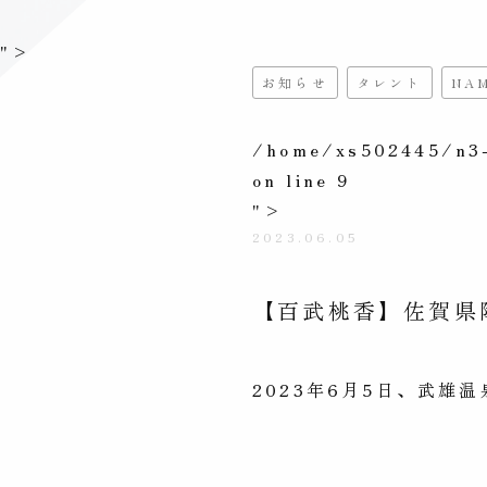
">
お知らせ
タレント
NA
/home/xs502445/n3-
on line
9
">
2023.06.05
【百武桃香】佐賀県
2023年6月5日、武