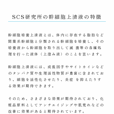
SCS研究所の幹細胞上清液の特徴
幹細胞培養上清液とは、体内に存在する脂肪など
間葉系幹細胞と分類される幹細胞を培養し、その
培養液から幹細胞を取り出して滅 菌等の各種処
理を⾏った液体（上澄み液）のことを⾔います。
幹細胞上清液には、成⻑因⼦やサイトカインなど
のタンパク質や⽣理活性物質が豊富に含まれてお
り、細胞を活性化させたり、炎症 を抑えたりす
る効果が期待できます。
そのため、さまざまな効果が期待されており、化
粧品原料としてアンチエイジングや肌荒れなどの
改善に効果があると期待されています。